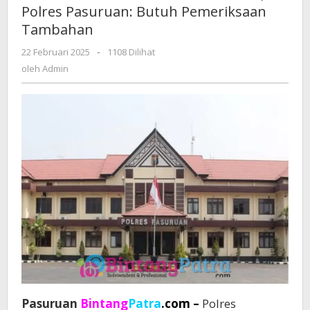
Polres Pasuruan: Butuh Pemeriksaan
Ambal-
Tambahan
ambil,
Polres
22 Februari 2025
oleh
-
1108 Dilihat
Pasuruan:
Admin
oleh
Admin
Butuh
Pemeriksaan
Tambahan
Pasuruan
Bintang
Patra
.com –
Polres