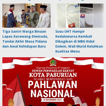
Tiga Santri Warga Binaan
Susu UHT Hampir
Lapas Karawang Diwisuda,
Kedaluwarsa Kembali
Tandai Akhir Masa Pidana
Dibagikan di MBG Kidul
dan Awal Kehidupan Baru
Dalem, Wali Murid Keluhkan
Kualitas Menu