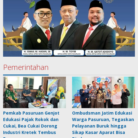
Pemerintahan
Pemkab Pasuruan Genjot
Ombudsman Jatim Edukasi
Edukasi Pajak Rokok dan
Warga Pasuruan, Tegaskan
Cukai, Bea Cukai Dorong
Pelayanan Buruk hingga
Industri Kretek Tembus
Sikap Kasar Aparat Bisa