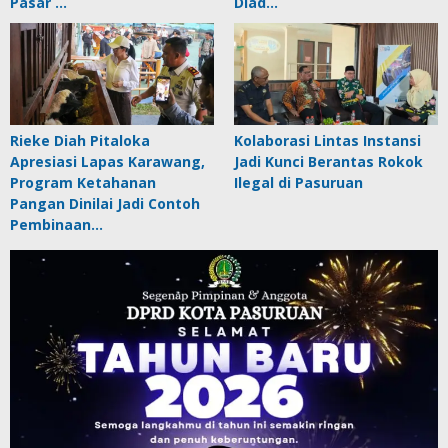
Pasar …
Diad…
Rieke Diah Pitaloka
Kolaborasi Lintas Instansi
Apresiasi Lapas Karawang,
Jadi Kunci Berantas Rokok
Program Ketahanan
Ilegal di Pasuruan
Pangan Dinilai Jadi Contoh
Pembinaan…