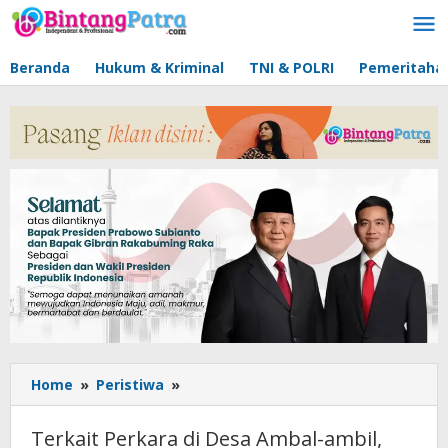
Lewati
ke
konten
Beranda
Hukum & Kriminal
TNI & POLRI
Pemeritaha
Home
»
Peristiwa
»
Terkait
Perkara
di
Terkait Perkara di Desa Ambal-ambil,
Desa