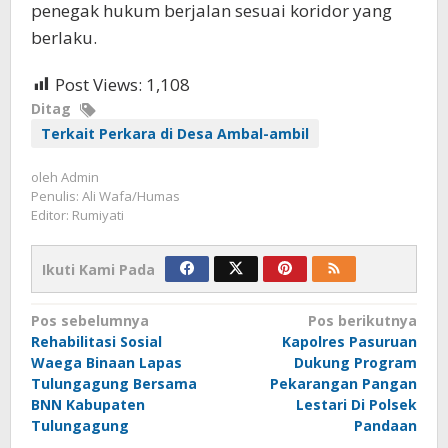
penegak hukum berjalan sesuai koridor yang
berlaku.
Post Views:
1,108
Ditag
Terkait Perkara di Desa Ambal-ambil
oleh
Admin
Penulis: Ali Wafa/Humas
Editor: Rumiyati
Ikuti Kami Pada
Navigasi
Pos sebelumnya
Pos berikutnya
Rehabilitasi Sosial
Kapolres Pasuruan
pos
Waega Binaan Lapas
Dukung Program
Tulungagung Bersama
Pekarangan Pangan
BNN Kabupaten
Lestari Di Polsek
Tulungagung
Pandaan