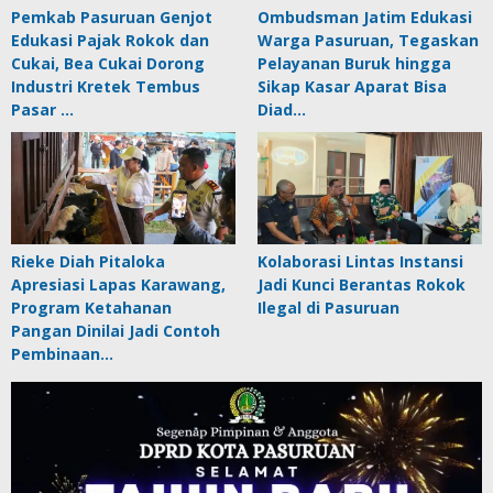
Pemkab Pasuruan Genjot
Ombudsman Jatim Edukasi
Edukasi Pajak Rokok dan
Warga Pasuruan, Tegaskan
Cukai, Bea Cukai Dorong
Pelayanan Buruk hingga
Industri Kretek Tembus
Sikap Kasar Aparat Bisa
Pasar …
Diad…
Rieke Diah Pitaloka
Kolaborasi Lintas Instansi
Apresiasi Lapas Karawang,
Jadi Kunci Berantas Rokok
Program Ketahanan
Ilegal di Pasuruan
Pangan Dinilai Jadi Contoh
Pembinaan…