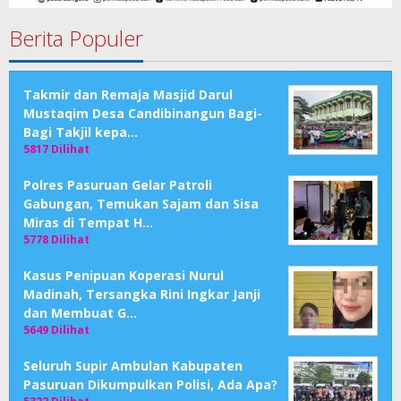
Berita Populer
Takmir dan Remaja Masjid Darul
Mustaqim Desa Candibinangun Bagi-
Bagi Takjil kepa…
5817 Dilihat
Polres Pasuruan Gelar Patroli
Gabungan, Temukan Sajam dan Sisa
Miras di Tempat H…
5778 Dilihat
Kasus Penipuan Koperasi Nurul
Madinah, Tersangka Rini Ingkar Janji
dan Membuat G…
5649 Dilihat
Seluruh Supir Ambulan Kabupaten
Pasuruan Dikumpulkan Polisi, Ada Apa?