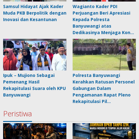
Samsul Hidayat Ajak Kader
Wagianto Kader PDI
Muda PKB Berpolitik dengan
Perjuangan Beri Apresiasi
Inovasi dan Kesantunan
Kepada Polresta
Banyuwangi atas
Dedikasinya Menjaga Kon…
Ipuk – Mujiono Sebagai
Polresta Banyuwangi
Pemenang Hasil
Kerahkan Ratusan Personel
Rekapitulasi Suara oleh KPU
Gabungan Dalam
Banyuwangi
Pengamanan Rapat Pleno
Rekapitulasi Pil…
Peristiwa