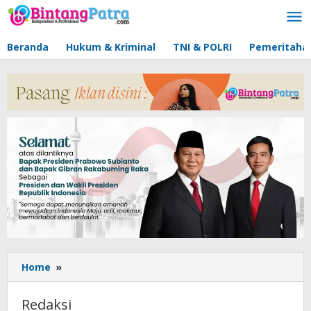
Lewati
ke
konten
Beranda
Hukum & Kriminal
TNI & POLRI
Pemeritaha
Home
»
Redaksi
Redaksi