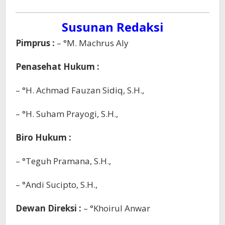
Susunan Redaksi
8
November
Pimprus :
– °M. Machrus Aly
2024
oleh
Admin
Penasehat Hukum :
– °H. Achmad Fauzan Sidiq, S.H.,
– °H. Suham Prayogi, S.H.,
Biro Hukum :
– °Teguh Pramana, S.H.,
– °Andi Sucipto, S.H.,
Dewan Direksi :
– °Khoirul Anwar