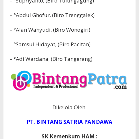
– °Supriyanto, (Biro Tulungagung)
– °Abdul Ghofur, (Biro Trenggalek)
– °Alan Wahyudi, (Biro Wonogiri)
– °Samsul Hidayat, (Biro Pacitan)
– °Adi Wardana, (Biro Tangerang)
Dikelola Oleh:
PT. BINTANG SATRIA PANDAWA
SK Kemenkum HAM :