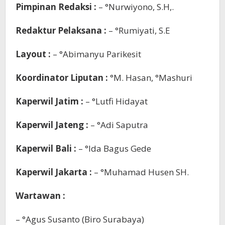
Pimpinan Redaksi :
– °Nurwiyono, S.H,.
Redaktur Pelaksana :
– °Rumiyati, S.E
Layout :
– °Abimanyu Parikesit
Koordinator Liputan :
°M. Hasan, °Mashuri
Kaperwil Jatim :
– °Lutfi Hidayat
Kaperwil Jateng :
– °Adi Saputra
Kaperwil Bali :
– °Ida Bagus Gede
Kaperwil Jakarta :
– °Muhamad Husen SH.
Wartawan :
– °Agus Susanto (Biro Surabaya)