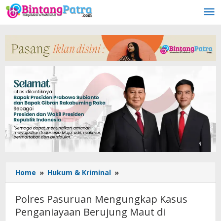
Lewati
ke
konten
Home
»
Hukum & Kriminal
»
Polres
Pasuruan
Mengungkap
Polres Pasuruan Mengungkap Kasus
Kasus
Penganiayaan Berujung Maut di
Penganiayaan