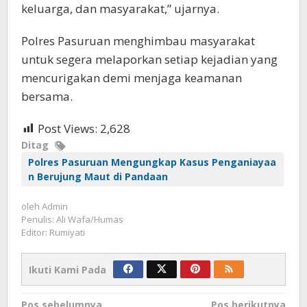
keluarga, dan masyarakat,” ujarnya.
Polres Pasuruan menghimbau masyarakat
untuk segera melaporkan setiap kejadian yang
mencurigakan demi menjaga keamanan
bersama.
Post Views:
2,628
Ditag
Polres Pasuruan Mengungkap Kasus Penganiayaa
n Berujung Maut di Pandaan
oleh
Admin
Penulis: Ali Wafa/Humas
Editor: Rumiyati
Ikuti Kami Pada
Navigasi
Pos sebelumnya
Pos berikutnya