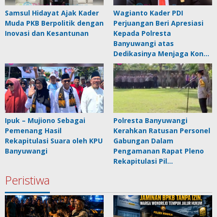
Samsul Hidayat Ajak Kader
Wagianto Kader PDI
Muda PKB Berpolitik dengan
Perjuangan Beri Apresiasi
Inovasi dan Kesantunan
Kepada Polresta
Banyuwangi atas
Dedikasinya Menjaga Kon…
Ipuk – Mujiono Sebagai
Polresta Banyuwangi
Pemenang Hasil
Kerahkan Ratusan Personel
Rekapitulasi Suara oleh KPU
Gabungan Dalam
Banyuwangi
Pengamanan Rapat Pleno
Rekapitulasi Pil…
Peristiwa