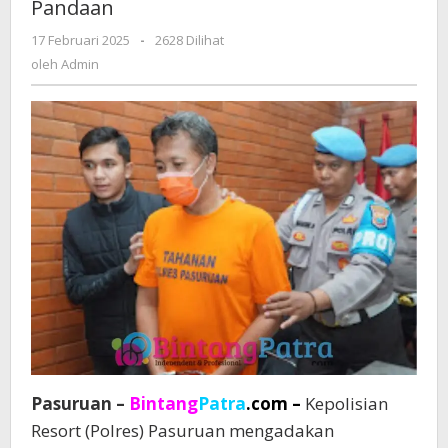
Pandaan
Berujung
Maut
17 Februari 2025
oleh
-
2628 Dilihat
di
Admin
oleh
Admin
Pandaan
Pasuruan –
Bintang
Patra
.com –
Kepolisian
Resort (Polres) Pasuruan mengadakan