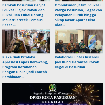
Pemkab Pasuruan Genjot
Ombudsman Jatim Edukasi
Edukasi Pajak Rokok dan
Warga Pasuruan, Tegaskan
Cukai, Bea Cukai Dorong
Pelayanan Buruk hingga
Industri Kretek Tembus
Sikap Kasar Aparat Bisa
Pasar …
Diad…
Rieke Diah Pitaloka
Kolaborasi Lintas Instansi
Apresiasi Lapas Karawang,
Jadi Kunci Berantas Rokok
Program Ketahanan
Ilegal di Pasuruan
Pangan Dinilai Jadi Contoh
Pembinaan…