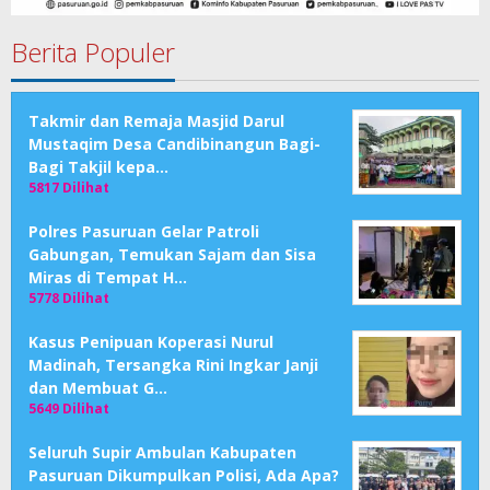
Berita Populer
Takmir dan Remaja Masjid Darul
Mustaqim Desa Candibinangun Bagi-
Bagi Takjil kepa…
5817 Dilihat
Polres Pasuruan Gelar Patroli
Gabungan, Temukan Sajam dan Sisa
Miras di Tempat H…
5778 Dilihat
Kasus Penipuan Koperasi Nurul
Madinah, Tersangka Rini Ingkar Janji
dan Membuat G…
5649 Dilihat
Seluruh Supir Ambulan Kabupaten
Pasuruan Dikumpulkan Polisi, Ada Apa?