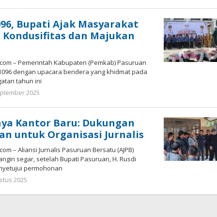
Admin
096, Bupati Ajak Masyarakat
 Kondusifitas dan Majukan
.com – Pemerintah Kabupaten (Pemkab) Pasuruan
-1096 dengan upacara bendera yang khidmat pada
gatan tahun ini
eptember 2025
oleh
Admin
nya Kantor Baru: Dukungan
an untuk Organisasi Jurnalis
om – Aliansi Jurnalis Pasuruan Bersatu (AJPB)
gin segar, setelah Bupati Pasuruan, H. Rusdi
enyetujui permohonan
stus 2025
oleh
Admin