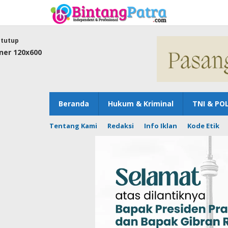
Lewati
ke
konten
tutup
Beranda
Hukum & Kriminal
TNI & POL
Tentang Kami
Redaksi
Info Iklan
Kode Etik