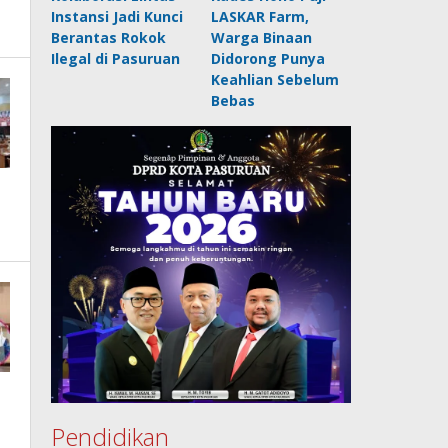
Instansi Jadi Kunci
LASKAR Farm,
Berantas Rokok
Warga Binaan
Ilegal di Pasuruan
Didorong Punya
Keahlian Sebelum
Bebas
Pendidikan