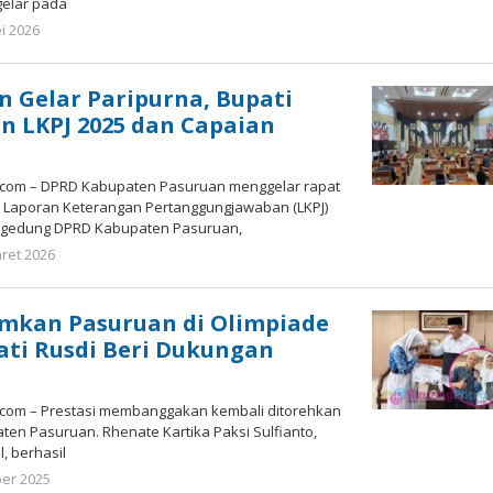
gelar pada
i 2026
oleh
Admin
 Gelar Paripurna, Bupati
n LKPJ 2025 dan Capaian
h
.com – DPRD Kabupaten Pasuruan menggelar rapat
 Laporan Keterangan Pertanggungjawaban (LKPJ)
i gedung DPRD Kabupaten Pasuruan,
ret 2026
oleh
Admin
mkan Pasuruan di Olimpiade
ati Rusdi Beri Dukungan
.com – Prestasi membanggakan kembali ditorehkan
aten Pasuruan. Rhenate Kartika Paksi Sulfianto,
l, berhasil
ber 2025
oleh