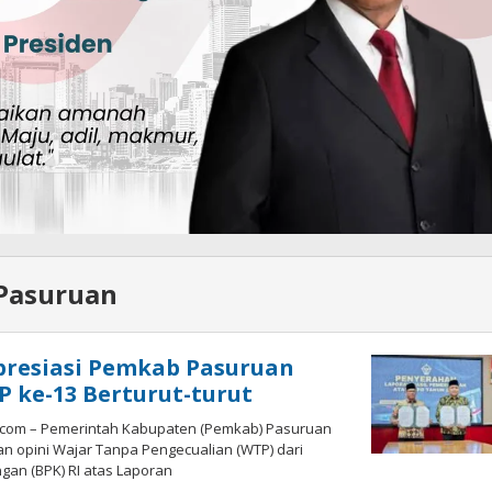
 Pasuruan
presiasi Pemkab Pasuruan
P ke-13 Berturut-turut
.com – Pemerintah Kabupaten (Pemkab) Pasuruan
 opini Wajar Tanpa Pengecualian (WTP) dari
an (BPK) RI atas Laporan