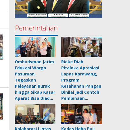
Pemerintahan
Ombudsman Jatim
Rieke Diah
Edukasi Warga
Pitaloka Apresiasi
Pasuruan,
Lapas Karawang,
Tegaskan
Program
Pelayanan Buruk
Ketahanan Pangan
hingga Sikap Kasar
Dinilai Jadi Contoh
Aparat Bisa Diad…
Pembinaan…
Kolaborasi Lintas
Kades Hoho Puji