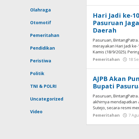
Olahraga
Hari Jadi ke-1
Pasuruan Jaga
Otomotif
Daerah
Pemeritahan
Pasuruan, BintangPatra
merayakan Hari Jadi ke
Pendidikan
Kamis (18/9/2025). Perin
Pemeritahan
18 S
Peristiwa
Politik
AJPB Akan Pu
Bupati Pasuru
TNI & POLRI
Pasuruan, BintangPatra.c
Uncategorized
akhirnya mendapatkan an
Sutejo, secara resmi m
Video
Pemeritahan
7 Agu