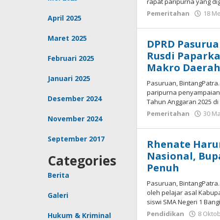
rapat paripurna yang di
Pemeritahan
18 Me
April 2025
Maret 2025
DPRD Pasuruan
Rusdi Paparka
Februari 2025
Makro Daera
Januari 2025
Pasuruan, BintangPatra
paripurna penyampaian
Desember 2024
Tahun Anggaran 2025 d
Pemeritahan
30 Ma
November 2024
September 2017
Rhenate Haru
Nasional, Bup
Categories
Penuh
Berita
Pasuruan, BintangPatra
oleh pelajar asal Kabup
Galeri
siswi SMA Negeri 1 Bangi
Pendidikan
8 Okto
Hukum & Kriminal