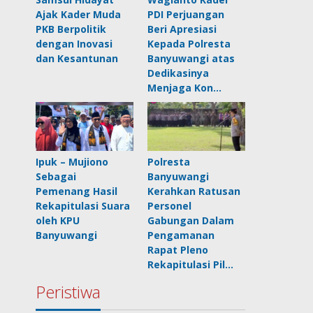
Ajak Kader Muda
PDI Perjuangan
PKB Berpolitik
Beri Apresiasi
dengan Inovasi
Kepada Polresta
dan Kesantunan
Banyuwangi atas
Dedikasinya
Menjaga Kon…
Ipuk – Mujiono
Polresta
Sebagai
Banyuwangi
Pemenang Hasil
Kerahkan Ratusan
Rekapitulasi Suara
Personel
oleh KPU
Gabungan Dalam
Banyuwangi
Pengamanan
Rapat Pleno
Rekapitulasi Pil…
Peristiwa