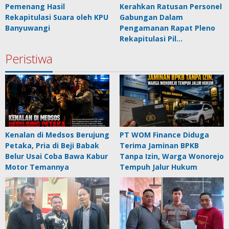
Pemenang Hasil
Kerahkan Ratusan Personel
Rekapitulasi Suara oleh KPU
Gabungan Dalam
Banyuwangi
Pengamanan Rapat Pleno
Rekapitulasi Pil…
Peristiwa
Kenalan di Medsos Berujung
PT WOM Finance Diduga
Petaka, Pria di Beji Babak
Terima Jaminan BPKB
Belur Usai Coba Bawa Kabur
Tanpa Izin, Warga Wonorejo
Motor Temannya
Tempuh Jalur Hukum