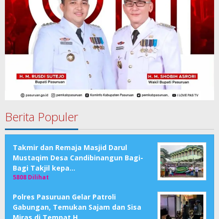
Berita Populer
Takmir dan Remaja Masjid Darul
Mustaqim Desa Candibinangun Bagi-
Bagi Takjil kepa…
5808 Dilihat
Polres Pasuruan Gelar Patroli
Gabungan, Temukan Sajam dan Sisa
Miras di Tempat H…