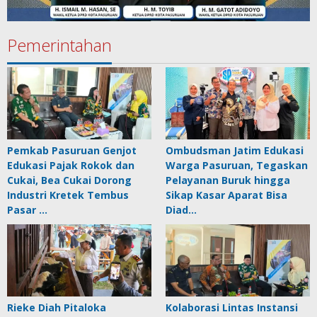
Pemerintahan
Pemkab Pasuruan Genjot
Ombudsman Jatim Edukasi
Edukasi Pajak Rokok dan
Warga Pasuruan, Tegaskan
Cukai, Bea Cukai Dorong
Pelayanan Buruk hingga
Industri Kretek Tembus
Sikap Kasar Aparat Bisa
Pasar …
Diad…
Rieke Diah Pitaloka
Kolaborasi Lintas Instansi