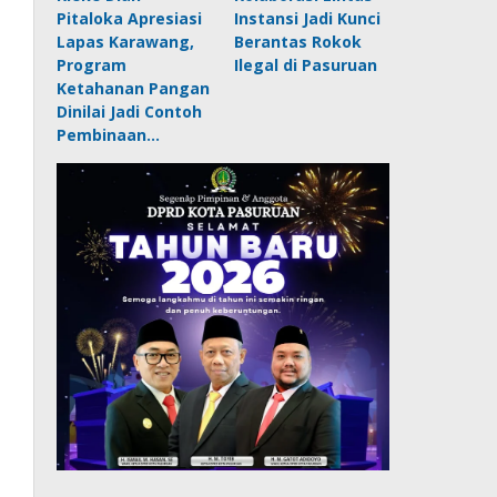
Pitaloka Apresiasi
Instansi Jadi Kunci
Lapas Karawang,
Berantas Rokok
Program
Ilegal di Pasuruan
Ketahanan Pangan
Dinilai Jadi Contoh
Pembinaan…