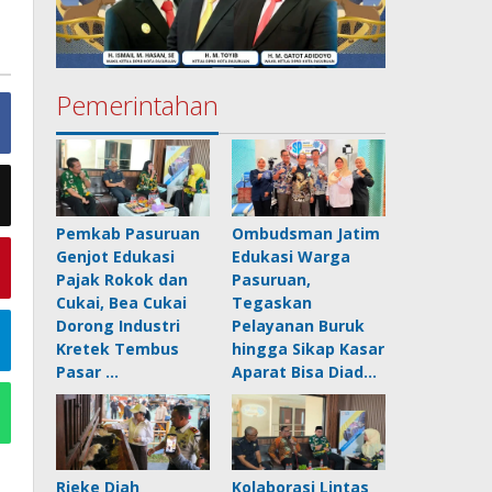
Pemerintahan
Pemkab Pasuruan
Ombudsman Jatim
Genjot Edukasi
Edukasi Warga
Pajak Rokok dan
Pasuruan,
Cukai, Bea Cukai
Tegaskan
Dorong Industri
Pelayanan Buruk
Kretek Tembus
hingga Sikap Kasar
Pasar …
Aparat Bisa Diad…
Rieke Diah
Kolaborasi Lintas