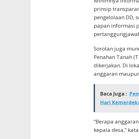
Minimnya informas
prinsip transpara
pengelolaan DD, s
papan informasi 
pertanggungjawab
Sorotan juga mu
Penahan Tanah (TP
dikerjakan. Di lo
anggaran maupun s
Baca Juga :
Pem
Hari Kemerdeka
“Berapa anggarann
kepala desa,” kata