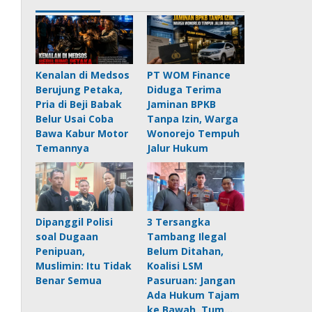
Kenalan di Medsos
PT WOM Finance
Berujung Petaka,
Diduga Terima
Pria di Beji Babak
Jaminan BPKB
Belur Usai Coba
Tanpa Izin, Warga
Bawa Kabur Motor
Wonorejo Tempuh
Temannya
Jalur Hukum
Dipanggil Polisi
3 Tersangka
soal Dugaan
Tambang Ilegal
Penipuan,
Belum Ditahan,
Muslimin: Itu Tidak
Koalisi LSM
Benar Semua
Pasuruan: Jangan
Ada Hukum Tajam
ke Bawah, Tum…