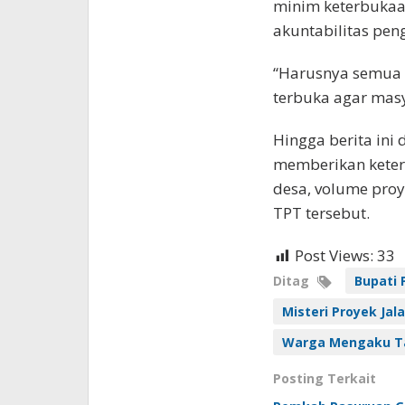
minim keterbukaa
akuntabilitas pen
“Harusnya semua
terbuka agar masy
Hingga berita ini
memberikan ketera
desa, volume pro
TPT tersebut.
Post Views:
33
Ditag
Bupati 
Misteri Proyek Jal
Warga Mengaku Ta
Posting Terkait