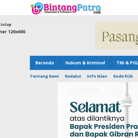
Lewati
ke
konten
tutup
Beranda
Hukum & Kriminal
TNI & POL
Tentang Kami
Redaksi
Info Iklan
Kode Etik