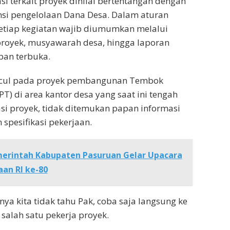
i terkait proyek dinilai bertentangan dengan
nsi pengelolaan Dana Desa. Dalam aturan
etiap kegiatan wajib diumumkan melalui
proyek, musyawarah desa, hingga laporan
an terbuka.
ncul pada proyek pembangunan Tembok
T) di area kantor desa yang saat ini tengah
kasi proyek, tidak ditemukan papan informasi
pesifikasi pekerjaan.
erintah Kabupaten Pasuruan Gelar Upacara
an RI ke-80
ya kita tidak tahu Pak, coba saja langsung ke
 salah satu pekerja proyek.