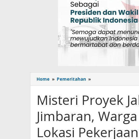
Home
»
Pemeritahan
»
Misteri
Proyek
Jalan
Misteri Proyek J
Rp180
Juta
Jimbaran, Warg
di
Desa
Jimbaran,
Lokasi Pekerjaan
Warga
Mengaku