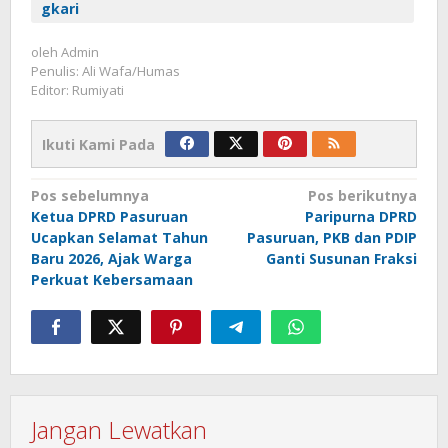
gkari
oleh
Admin
Penulis: Ali Wafa/Humas
Editor: Rumiyati
Ikuti Kami Pada
Navigasi
Pos sebelumnya
Pos berikutnya
Ketua DPRD Pasuruan
Paripurna DPRD
pos
Ucapkan Selamat Tahun
Pasuruan, PKB dan PDIP
Baru 2026, Ajak Warga
Ganti Susunan Fraksi
Perkuat Kebersamaan
Jangan Lewatkan