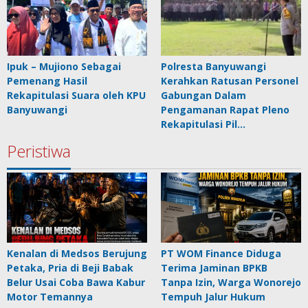
Ipuk – Mujiono Sebagai
Polresta Banyuwangi
Pemenang Hasil
Kerahkan Ratusan Personel
Rekapitulasi Suara oleh KPU
Gabungan Dalam
Banyuwangi
Pengamanan Rapat Pleno
Rekapitulasi Pil…
Peristiwa
Kenalan di Medsos Berujung
PT WOM Finance Diduga
Petaka, Pria di Beji Babak
Terima Jaminan BPKB
Belur Usai Coba Bawa Kabur
Tanpa Izin, Warga Wonorejo
Motor Temannya
Tempuh Jalur Hukum