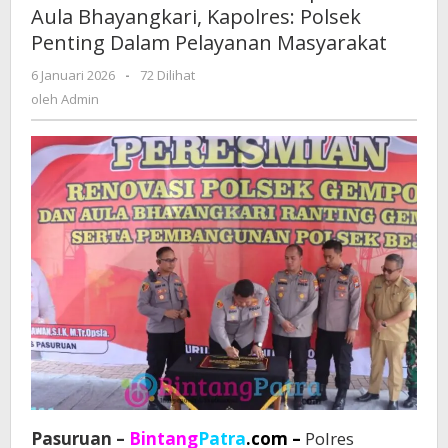
Aula Bhayangkari, Kapolres: Polsek
dan
Penting Dalam Pelayanan Masyarakat
Aula
Bhayangkari,
6 Januari 2026
oleh
-
72 Dilihat
Kapolres:
Admin
oleh
Admin
Polsek
Penting
Dalam
Pelayanan
Masyarakat
Pasuruan –
Bintang
Patra
.com –
Polres