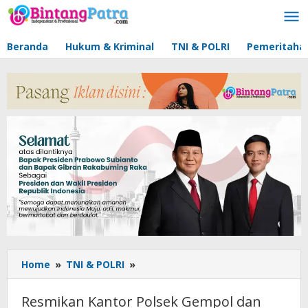
Lewati
ke
konten
Beranda
Hukum & Kriminal
TNI & POLRI
Pemeritaha
Home
»
TNI & POLRI
»
Resmikan
Kantor
Polsek
Resmikan Kantor Polsek Gempol dan
Gempol