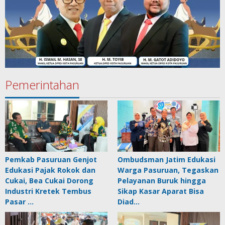
Pemerintahan
Pemkab Pasuruan Genjot
Ombudsman Jatim Edukasi
Edukasi Pajak Rokok dan
Warga Pasuruan, Tegaskan
Cukai, Bea Cukai Dorong
Pelayanan Buruk hingga
Industri Kretek Tembus
Sikap Kasar Aparat Bisa
Pasar …
Diad…