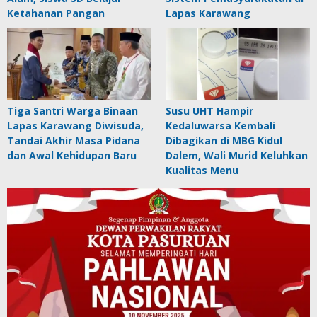
Ketahanan Pangan
Lapas Karawang
Tiga Santri Warga Binaan
Susu UHT Hampir
Lapas Karawang Diwisuda,
Kedaluwarsa Kembali
Tandai Akhir Masa Pidana
Dibagikan di MBG Kidul
dan Awal Kehidupan Baru
Dalem, Wali Murid Keluhkan
Kualitas Menu