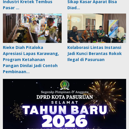
Industri Kretek Tembus
Sikap Kasar Aparat Bisa
Pasar …
Diad…
Rieke Diah Pitaloka
Kolaborasi Lintas Instansi
Apresiasi Lapas Karawang,
Jadi Kunci Berantas Rokok
Program Ketahanan
Ilegal di Pasuruan
Pangan Dinilai Jadi Contoh
Pembinaan…