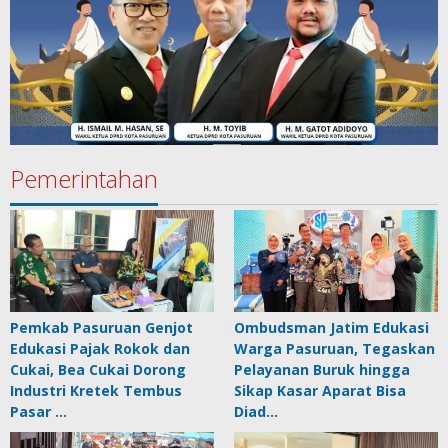
Pemerintahan
Pemkab Pasuruan Genjot
Ombudsman Jatim Edukasi
Edukasi Pajak Rokok dan
Warga Pasuruan, Tegaskan
Cukai, Bea Cukai Dorong
Pelayanan Buruk hingga
Industri Kretek Tembus
Sikap Kasar Aparat Bisa
Pasar …
Diad…