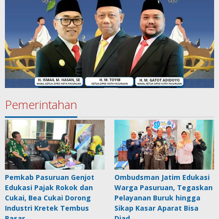
Pemerintahan
Pemkab Pasuruan Genjot
Ombudsman Jatim Edukasi
Edukasi Pajak Rokok dan
Warga Pasuruan, Tegaskan
Cukai, Bea Cukai Dorong
Pelayanan Buruk hingga
Industri Kretek Tembus
Sikap Kasar Aparat Bisa
Pasar …
Diad…