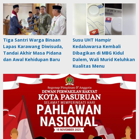
Tiga Santri Warga Binaan
Susu UHT Hampir
Lapas Karawang Diwisuda,
Kedaluwarsa Kembali
Tandai Akhir Masa Pidana
Dibagikan di MBG Kidul
dan Awal Kehidupan Baru
Dalem, Wali Murid Keluhkan
Kualitas Menu