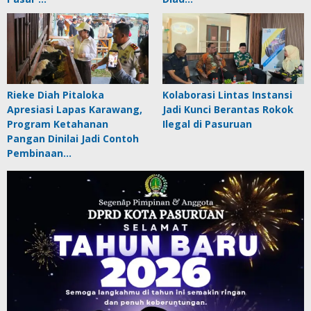
Rieke Diah Pitaloka
Kolaborasi Lintas Instansi
Apresiasi Lapas Karawang,
Jadi Kunci Berantas Rokok
Program Ketahanan
Ilegal di Pasuruan
Pangan Dinilai Jadi Contoh
Pembinaan…