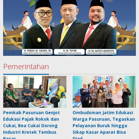
Pemerintahan
Pemkab Pasuruan Genjot
Ombudsman Jatim Edukasi
Edukasi Pajak Rokok dan
Warga Pasuruan, Tegaskan
Cukai, Bea Cukai Dorong
Pelayanan Buruk hingga
Industri Kretek Tembus
Sikap Kasar Aparat Bisa
Pasar …
Diad…