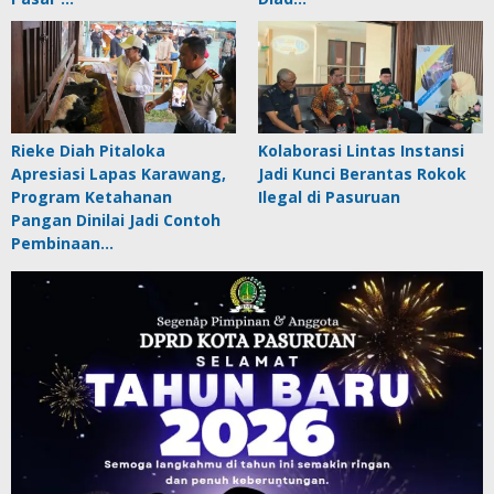
Rieke Diah Pitaloka
Kolaborasi Lintas Instansi
Apresiasi Lapas Karawang,
Jadi Kunci Berantas Rokok
Program Ketahanan
Ilegal di Pasuruan
Pangan Dinilai Jadi Contoh
Pembinaan…