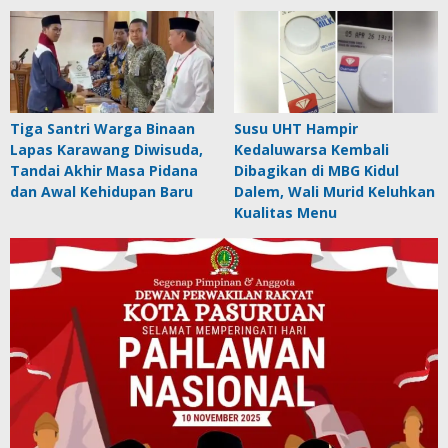
Tiga Santri Warga Binaan
Susu UHT Hampir
Lapas Karawang Diwisuda,
Kedaluwarsa Kembali
Tandai Akhir Masa Pidana
Dibagikan di MBG Kidul
dan Awal Kehidupan Baru
Dalem, Wali Murid Keluhkan
Kualitas Menu