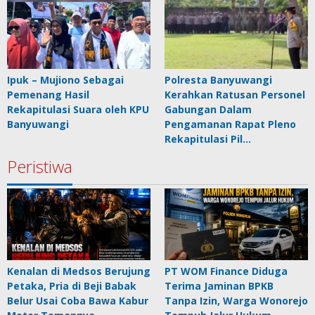
Ipuk – Mujiono Sebagai
Polresta Banyuwangi
Pemenang Hasil
Kerahkan Ratusan Personel
Rekapitulasi Suara oleh KPU
Gabungan Dalam
Banyuwangi
Pengamanan Rapat Pleno
Rekapitulasi Pil…
Peristiwa
Kenalan di Medsos Berujung
PT WOM Finance Diduga
Petaka, Pria di Beji Babak
Terima Jaminan BPKB
Belur Usai Coba Bawa Kabur
Tanpa Izin, Warga Wonorejo