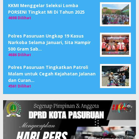
KKMI Menggelar Seleksi Lomba
PORSENI Tingkat MI Di Tahun 2025
4698 Dilihat
Polres Pasuruan Ungkap 19 Kasus
Narkoba Selama Januari, Sita Hampir
500 Gram Sab…
4686 Dilihat
Polres Pasuruan Tingkatkan Patroli
Malam untuk Cegah Kejahatan Jalanan
dan Curan…
4561 Dilihat