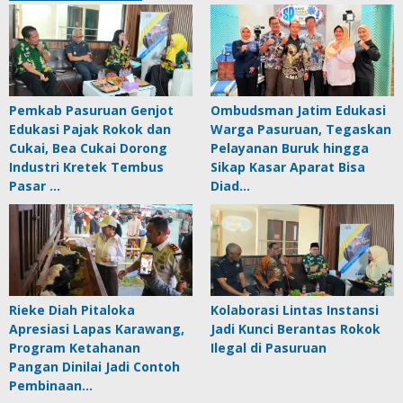
Pemkab Pasuruan Genjot
Ombudsman Jatim Edukasi
Edukasi Pajak Rokok dan
Warga Pasuruan, Tegaskan
Cukai, Bea Cukai Dorong
Pelayanan Buruk hingga
Industri Kretek Tembus
Sikap Kasar Aparat Bisa
Pasar …
Diad…
Rieke Diah Pitaloka
Kolaborasi Lintas Instansi
Apresiasi Lapas Karawang,
Jadi Kunci Berantas Rokok
Program Ketahanan
Ilegal di Pasuruan
Pangan Dinilai Jadi Contoh
Pembinaan…