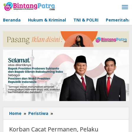
Lewati
ke
konten
Beranda
Hukum & Kriminal
TNI & POLRI
Pemeritaha
Home
»
Peristiwa
»
Korban
Cacat
Permanen,
Korban Cacat Permanen, Pelaku
Pelaku