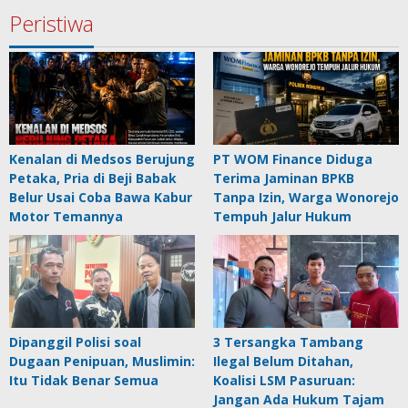
Peristiwa
Kenalan di Medsos Berujung
PT WOM Finance Diduga
Petaka, Pria di Beji Babak
Terima Jaminan BPKB
Belur Usai Coba Bawa Kabur
Tanpa Izin, Warga Wonorejo
Motor Temannya
Tempuh Jalur Hukum
Dipanggil Polisi soal
3 Tersangka Tambang
Dugaan Penipuan, Muslimin:
Ilegal Belum Ditahan,
Itu Tidak Benar Semua
Koalisi LSM Pasuruan:
Jangan Ada Hukum Tajam