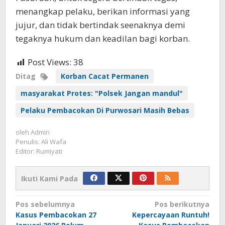
menangkap pelaku, berikan informasi yang
jujur, dan tidak bertindak seenaknya demi
tegaknya hukum dan keadilan bagi korban.
Post Views:
38
Ditag
Korban Cacat Permanen
masyarakat Protes: "Polsek Jangan mandul"
Pelaku Pembacokan Di Purwosari Masih Bebas
oleh
Admin
Penulis: Ali Wafa
Editor: Rumiyati
Ikuti Kami Pada
Navigasi
Pos sebelumnya
Pos berikutnya
Kasus Pembacokan 27
Kepercayaan Runtuh!
pos