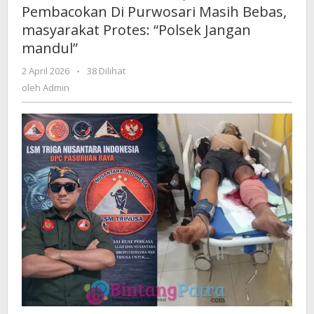
Pembacokan Di Purwosari Masih Bebas,
Pembacokan
masyarakat Protes: “Polsek Jangan
Di
Purwosari
mandul”
Masih
2 April 2026
oleh
-
38 Dilihat
Bebas,
Admin
oleh
Admin
masyarakat
Protes:
"Polsek
Jangan
mandul"