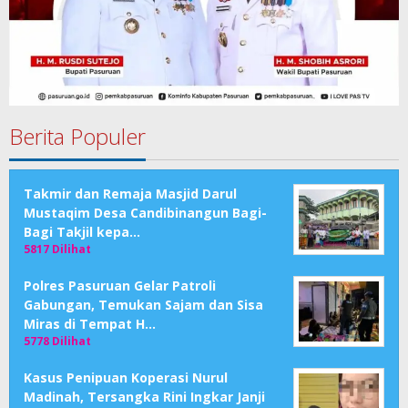
Berita Populer
Takmir dan Remaja Masjid Darul
Mustaqim Desa Candibinangun Bagi-
Bagi Takjil kepa…
5817 Dilihat
Polres Pasuruan Gelar Patroli
Gabungan, Temukan Sajam dan Sisa
Miras di Tempat H…
5778 Dilihat
Kasus Penipuan Koperasi Nurul
Madinah, Tersangka Rini Ingkar Janji