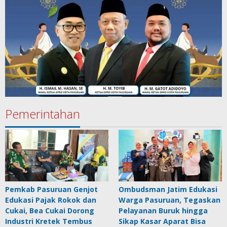
Pemerintahan
Pemkab Pasuruan Genjot
Ombudsman Jatim Edukasi
Edukasi Pajak Rokok dan
Warga Pasuruan, Tegaskan
Cukai, Bea Cukai Dorong
Pelayanan Buruk hingga
Industri Kretek Tembus
Sikap Kasar Aparat Bisa