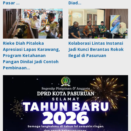
Pasar …
Diad…
Rieke Diah Pitaloka
Kolaborasi Lintas Instansi
Apresiasi Lapas Karawang,
Jadi Kunci Berantas Rokok
Program Ketahanan
Ilegal di Pasuruan
Pangan Dinilai Jadi Contoh
Pembinaan…