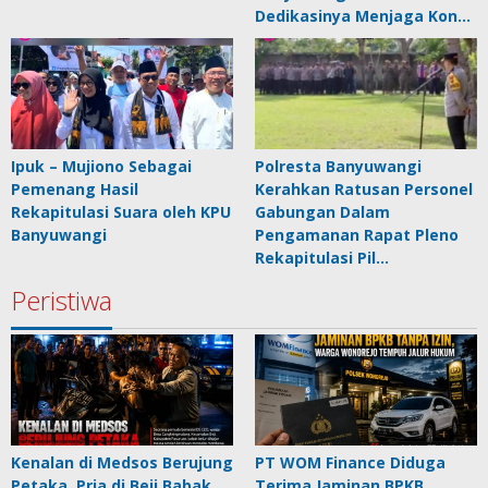
Dedikasinya Menjaga Kon…
Ipuk – Mujiono Sebagai
Polresta Banyuwangi
Pemenang Hasil
Kerahkan Ratusan Personel
Rekapitulasi Suara oleh KPU
Gabungan Dalam
Banyuwangi
Pengamanan Rapat Pleno
Rekapitulasi Pil…
Peristiwa
Kenalan di Medsos Berujung
PT WOM Finance Diduga
Petaka, Pria di Beji Babak
Terima Jaminan BPKB