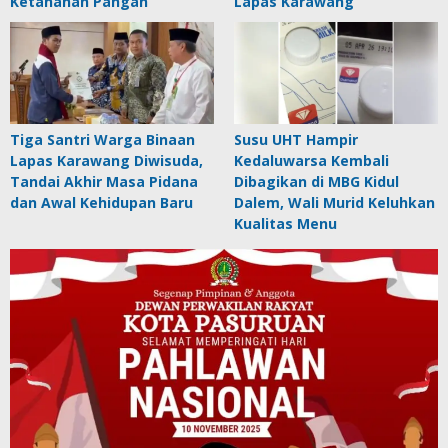
Ketahanan Pangan
Lapas Karawang
Tiga Santri Warga Binaan
Susu UHT Hampir
Lapas Karawang Diwisuda,
Kedaluwarsa Kembali
Tandai Akhir Masa Pidana
Dibagikan di MBG Kidul
dan Awal Kehidupan Baru
Dalem, Wali Murid Keluhkan
Kualitas Menu