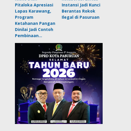
Pitaloka Apresiasi
Instansi Jadi Kunci
Lapas Karawang,
Berantas Rokok
Program
Ilegal di Pasuruan
Ketahanan Pangan
Dinilai Jadi Contoh
Pembinaan…