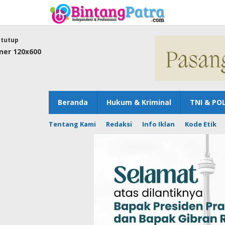
Lewati
ke
konten
tutup
Beranda
Hukum & Kriminal
TNI & POL
Tentang Kami
Redaksi
Info Iklan
Kode Etik