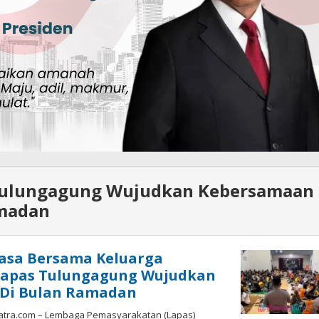
Tulungagung Wujudkan Kebersamaan
amadan
uasa Bersama Keluarga
Lapas Tulungagung Wujudkan
Di Bulan Ramadan
atra.com – Lembaga Pemasyarakatan (Lapas)