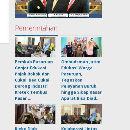
Pemerintahan
Pemkab Pasuruan
Ombudsman Jatim
Genjot Edukasi
Edukasi Warga
Pajak Rokok dan
Pasuruan,
Cukai, Bea Cukai
Tegaskan
Dorong Industri
Pelayanan Buruk
Kretek Tembus
hingga Sikap Kasar
Pasar …
Aparat Bisa Diad…
Rieke Diah
Kolaborasi Lintas