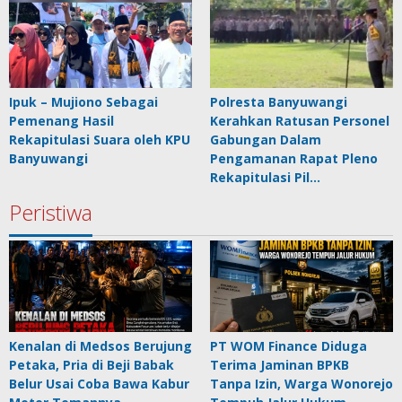
Ipuk – Mujiono Sebagai
Polresta Banyuwangi
Pemenang Hasil
Kerahkan Ratusan Personel
Rekapitulasi Suara oleh KPU
Gabungan Dalam
Banyuwangi
Pengamanan Rapat Pleno
Rekapitulasi Pil…
Peristiwa
Kenalan di Medsos Berujung
PT WOM Finance Diduga
Petaka, Pria di Beji Babak
Terima Jaminan BPKB
Belur Usai Coba Bawa Kabur
Tanpa Izin, Warga Wonorejo