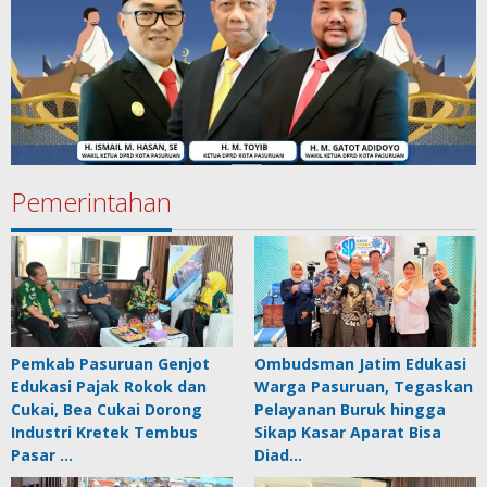
Pemerintahan
Pemkab Pasuruan Genjot
Ombudsman Jatim Edukasi
Edukasi Pajak Rokok dan
Warga Pasuruan, Tegaskan
Cukai, Bea Cukai Dorong
Pelayanan Buruk hingga
Industri Kretek Tembus
Sikap Kasar Aparat Bisa
Pasar …
Diad…