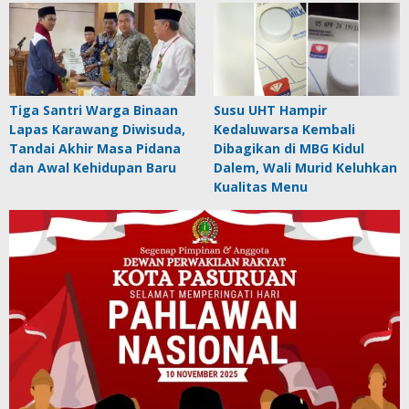
Tiga Santri Warga Binaan
Susu UHT Hampir
Lapas Karawang Diwisuda,
Kedaluwarsa Kembali
Tandai Akhir Masa Pidana
Dibagikan di MBG Kidul
dan Awal Kehidupan Baru
Dalem, Wali Murid Keluhkan
Kualitas Menu