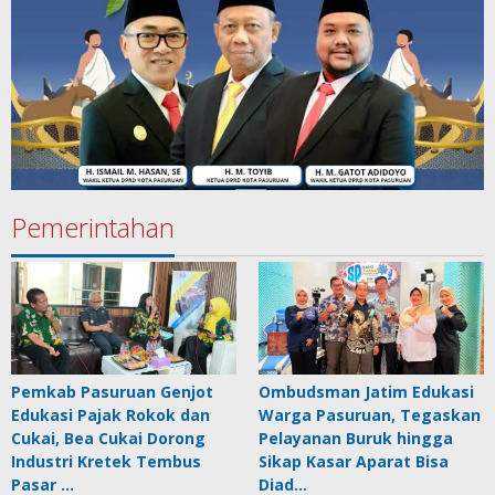
Pemerintahan
Pemkab Pasuruan Genjot
Ombudsman Jatim Edukasi
Edukasi Pajak Rokok dan
Warga Pasuruan, Tegaskan
Cukai, Bea Cukai Dorong
Pelayanan Buruk hingga
Industri Kretek Tembus
Sikap Kasar Aparat Bisa
Pasar …
Diad…