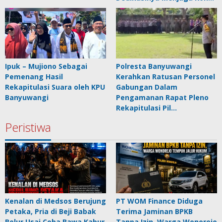
Ipuk – Mujiono Sebagai
Polresta Banyuwangi
Pemenang Hasil
Kerahkan Ratusan Personel
Rekapitulasi Suara oleh KPU
Gabungan Dalam
Banyuwangi
Pengamanan Rapat Pleno
Rekapitulasi Pil…
Peristiwa
Kenalan di Medsos Berujung
PT WOM Finance Diduga
Petaka, Pria di Beji Babak
Terima Jaminan BPKB
Belur Usai Coba Bawa Kabur
Tanpa Izin, Warga Wonorejo