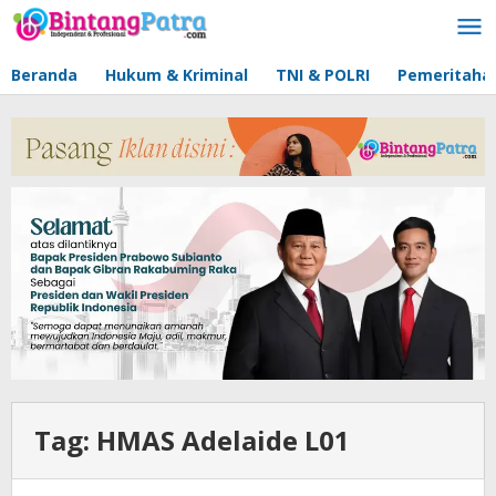
Lewati
ke
konten
Beranda
Hukum & Kriminal
TNI & POLRI
Pemeritaha
Tag:
HMAS Adelaide L01