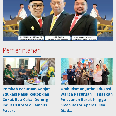
Pemerintahan
Pemkab Pasuruan Genjot
Ombudsman Jatim Edukasi
Edukasi Pajak Rokok dan
Warga Pasuruan, Tegaskan
Cukai, Bea Cukai Dorong
Pelayanan Buruk hingga
Industri Kretek Tembus
Sikap Kasar Aparat Bisa
Pasar …
Diad…