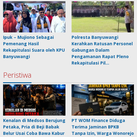
Ipuk – Mujiono Sebagai
Polresta Banyuwangi
Pemenang Hasil
Kerahkan Ratusan Personel
Rekapitulasi Suara oleh KPU
Gabungan Dalam
Banyuwangi
Pengamanan Rapat Pleno
Rekapitulasi Pil…
Peristiwa
Kenalan di Medsos Berujung
PT WOM Finance Diduga
Petaka, Pria di Beji Babak
Terima Jaminan BPKB
Belur Usai Coba Bawa Kabur
Tanpa Izin, Warga Wonorejo