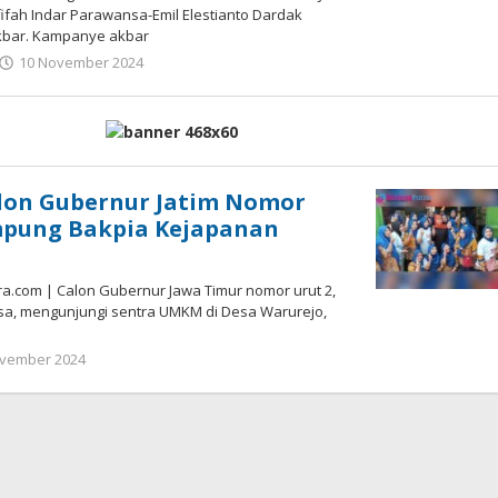
fifah Indar Parawansa-Emil Elestianto Dardak
bar. Kampanye akbar
10 November 2024
oleh
admin
lon Gubernur Jatim Nomor
mpung Bakpia Kejapanan
a.com | Calon Gubernur Jawa Timur nomor urut 2,
sa, mengunjungi sentra UMKM di Desa Warurejo,
ovember 2024
oleh
Admin