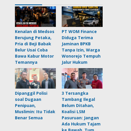
Kenalan di Medsos
PT WOM Finance
Berujung Petaka,
Diduga Terima
Pria di Beji Babak
Jaminan BPKB
Belur Usai Coba
Tanpa Izin, Warga
Bawa Kabur Motor
Wonorejo Tempuh
Temannya
Jalur Hukum
Dipanggil Polisi
3 Tersangka
soal Dugaan
Tambang Ilegal
Penipuan,
Belum Ditahan,
Muslimin: Itu Tidak
Koalisi LSM
Benar Semua
Pasuruan: Jangan
Ada Hukum Tajam
ke Bawah, Tum…