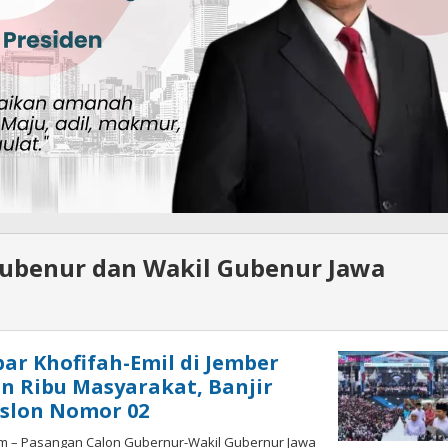
Gubenur dan Wakil Gubenur Jawa
r Khofifah-Emil di Jember
an Ribu Masyarakat, Banjir
slon Nomor 02
om – Pasangan Calon Gubernur-Wakil Gubernur Jawa