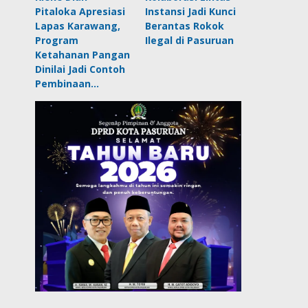
Pitaloka Apresiasi
Instansi Jadi Kunci
Lapas Karawang,
Berantas Rokok
Program
Ilegal di Pasuruan
Ketahanan Pangan
Dinilai Jadi Contoh
Pembinaan…