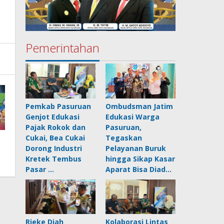
Pemerintahan
Pemkab Pasuruan
Ombudsman Jatim
Genjot Edukasi
Edukasi Warga
Pajak Rokok dan
Pasuruan,
Cukai, Bea Cukai
Tegaskan
Dorong Industri
Pelayanan Buruk
Kretek Tembus
hingga Sikap Kasar
Pasar …
Aparat Bisa Diad…
Rieke Diah
Kolaborasi Lintas