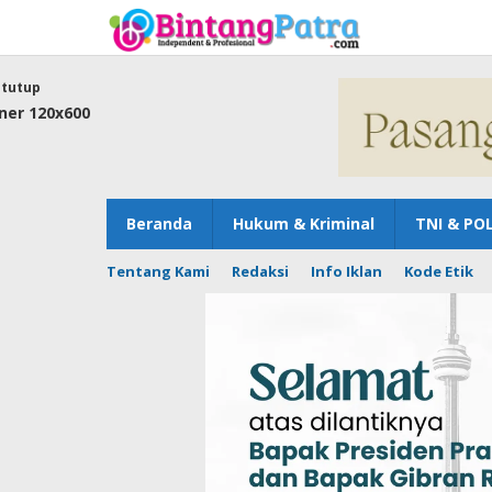
Lewati
ke
konten
tutup
Beranda
Hukum & Kriminal
TNI & POL
Tentang Kami
Redaksi
Info Iklan
Kode Etik