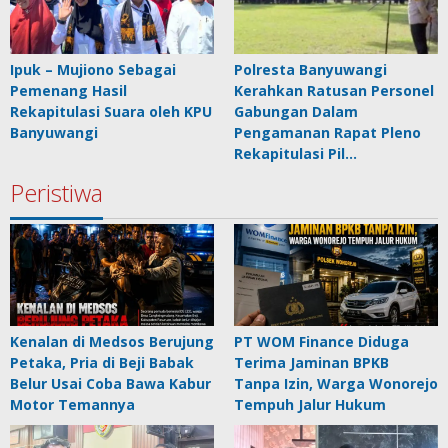
Ipuk – Mujiono Sebagai
Polresta Banyuwangi
Pemenang Hasil
Kerahkan Ratusan Personel
Rekapitulasi Suara oleh KPU
Gabungan Dalam
Banyuwangi
Pengamanan Rapat Pleno
Rekapitulasi Pil…
Peristiwa
Kenalan di Medsos Berujung
PT WOM Finance Diduga
Petaka, Pria di Beji Babak
Terima Jaminan BPKB
Belur Usai Coba Bawa Kabur
Tanpa Izin, Warga Wonorejo
Motor Temannya
Tempuh Jalur Hukum