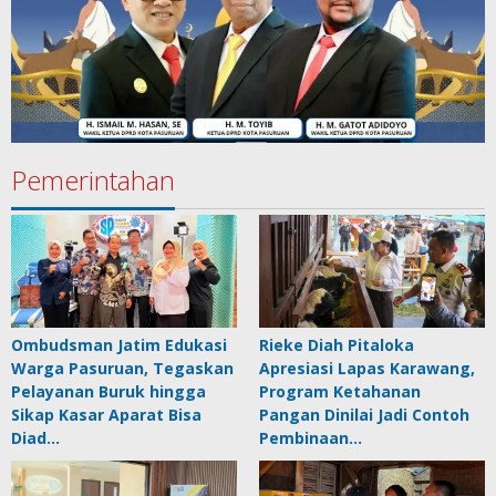
Pemerintahan
Ombudsman Jatim Edukasi
Rieke Diah Pitaloka
Warga Pasuruan, Tegaskan
Apresiasi Lapas Karawang,
Pelayanan Buruk hingga
Program Ketahanan
Sikap Kasar Aparat Bisa
Pangan Dinilai Jadi Contoh
Diad…
Pembinaan…