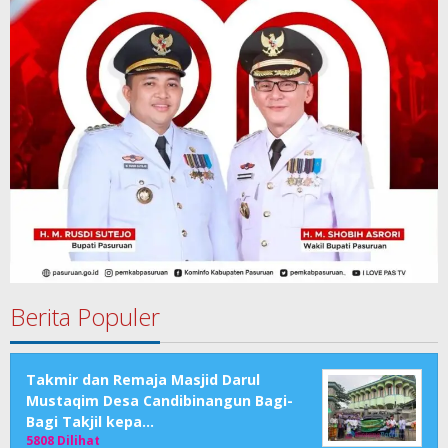
Berita Populer
Takmir dan Remaja Masjid Darul
Mustaqim Desa Candibinangun Bagi-
Bagi Takjil kepa…
5808 Dilihat