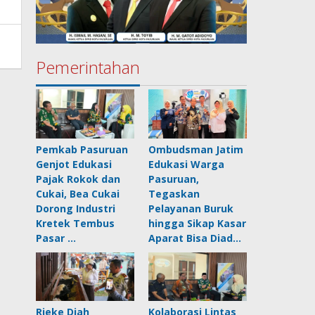
Pemerintahan
Pemkab Pasuruan
Ombudsman Jatim
Genjot Edukasi
Edukasi Warga
Pajak Rokok dan
Pasuruan,
Cukai, Bea Cukai
Tegaskan
Dorong Industri
Pelayanan Buruk
Kretek Tembus
hingga Sikap Kasar
Pasar …
Aparat Bisa Diad…
Rieke Diah
Kolaborasi Lintas