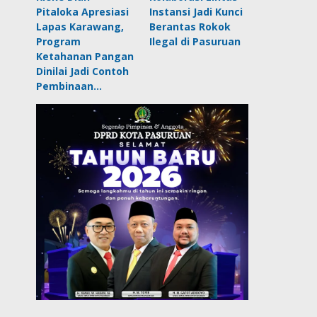
Pitaloka Apresiasi
Instansi Jadi Kunci
Lapas Karawang,
Berantas Rokok
Program
Ilegal di Pasuruan
Ketahanan Pangan
Dinilai Jadi Contoh
Pembinaan…