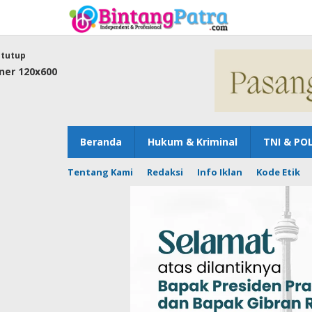
Lewati
ke
konten
tutup
Beranda
Hukum & Kriminal
TNI & POL
Tentang Kami
Redaksi
Info Iklan
Kode Etik