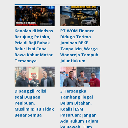
Kenalan di Medsos
PT WOM Finance
Berujung Petaka,
Diduga Terima
Pria di Beji Babak
Jaminan BPKB
Belur Usai Coba
Tanpa Izin, Warga
Bawa Kabur Motor
Wonorejo Tempuh
Temannya
Jalur Hukum
Dipanggil Polisi
3 Tersangka
soal Dugaan
Tambang Ilegal
Penipuan,
Belum Ditahan,
Muslimin: Itu Tidak
Koalisi LSM
Benar Semua
Pasuruan: Jangan
Ada Hukum Tajam
ke Bawah, Tum…