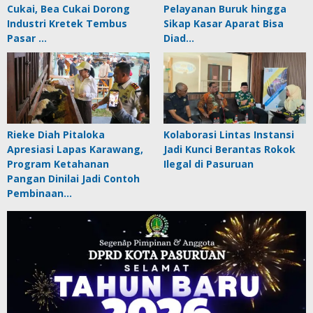
Cukai, Bea Cukai Dorong
Pelayanan Buruk hingga
Industri Kretek Tembus
Sikap Kasar Aparat Bisa
Pasar …
Diad…
Rieke Diah Pitaloka
Kolaborasi Lintas Instansi
Apresiasi Lapas Karawang,
Jadi Kunci Berantas Rokok
Program Ketahanan
Ilegal di Pasuruan
Pangan Dinilai Jadi Contoh
Pembinaan…