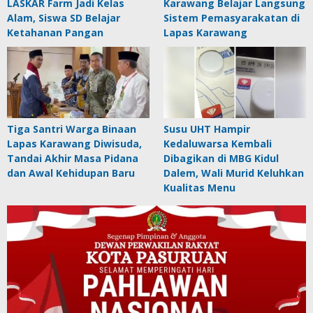
LASKAR Farm Jadi Kelas
Karawang Belajar Langsung
Alam, Siswa SD Belajar
Sistem Pemasyarakatan di
Ketahanan Pangan
Lapas Karawang
Tiga Santri Warga Binaan
Susu UHT Hampir
Lapas Karawang Diwisuda,
Kedaluwarsa Kembali
Tandai Akhir Masa Pidana
Dibagikan di MBG Kidul
dan Awal Kehidupan Baru
Dalem, Wali Murid Keluhkan
Kualitas Menu