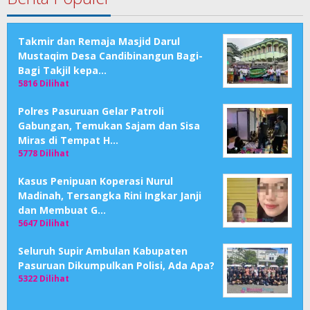
Takmir dan Remaja Masjid Darul
Mustaqim Desa Candibinangun Bagi-
Bagi Takjil kepa…
5816 Dilihat
Polres Pasuruan Gelar Patroli
Gabungan, Temukan Sajam dan Sisa
Miras di Tempat H…
5778 Dilihat
Kasus Penipuan Koperasi Nurul
Madinah, Tersangka Rini Ingkar Janji
dan Membuat G…
5647 Dilihat
Seluruh Supir Ambulan Kabupaten
Pasuruan Dikumpulkan Polisi, Ada Apa?
5322 Dilihat