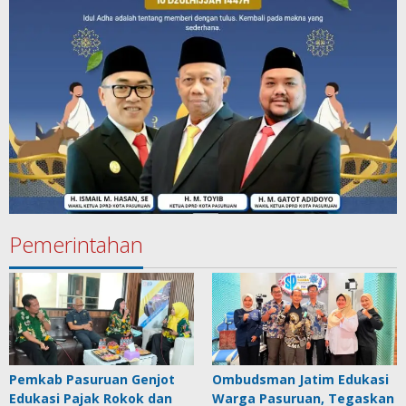
Pemerintahan
Pemkab Pasuruan Genjot
Ombudsman Jatim Edukasi
Edukasi Pajak Rokok dan
Warga Pasuruan, Tegaskan