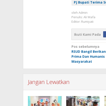
PJ Bupati Terima 
oleh
Admin
Penulis: Ali Wafa
Editor: Rumiyati
Ikuti Kami Pada
Navigasi
Pos sebelumnya
RSUD Bangil Berika
pos
Prima Dan Humanis
Masyarakat
Jangan Lewatkan