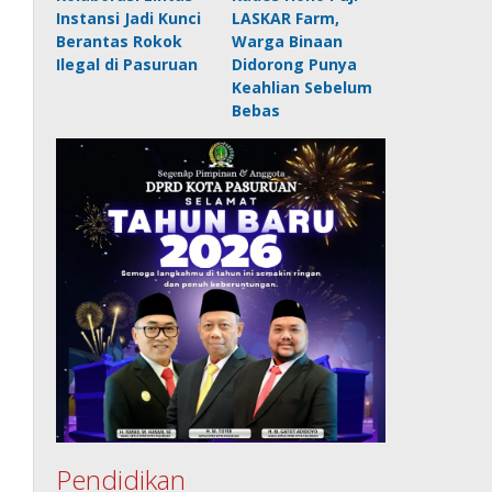
Instansi Jadi Kunci
LASKAR Farm,
Berantas Rokok
Warga Binaan
Ilegal di Pasuruan
Didorong Punya
Keahlian Sebelum
Bebas
Pendidikan