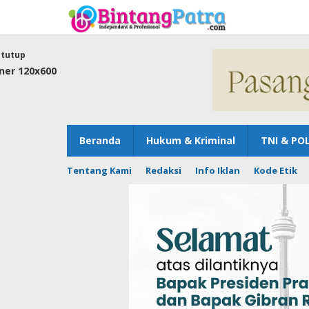
Lewati
ke
konten
tutup
Beranda
Hukum & Kriminal
TNI & POL
Tentang Kami
Redaksi
Info Iklan
Kode Etik