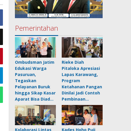
Pemerintahan
Ombudsman Jatim
Rieke Diah
Edukasi Warga
Pitaloka Apresiasi
Pasuruan,
Lapas Karawang,
Tegaskan
Program
Pelayanan Buruk
Ketahanan Pangan
hingga Sikap Kasar
Dinilai Jadi Contoh
Aparat Bisa Diad…
Pembinaan…
Kolaborasi Lintas
Kades Hoho Puji