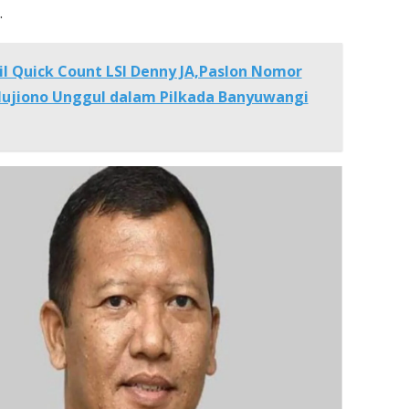
.
il Quick Count LSI Denny JA,Paslon Nomor
 Mujiono Unggul dalam Pilkada Banyuwangi