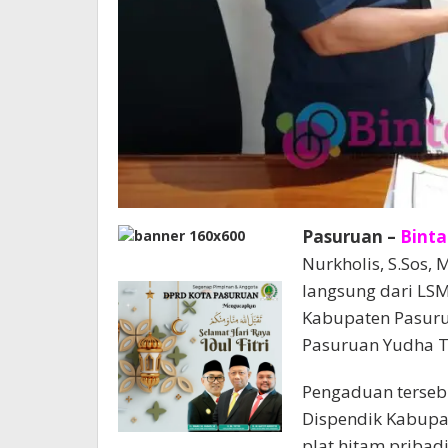
Pasuruan –
Bint
Nurkholis, S.Sos,
langsung dari LS
Kabupaten Pasuru
Pasuruan Yudha Tr
Pengaduan terseb
Dispendik Kabupa
plat hitam pribadi