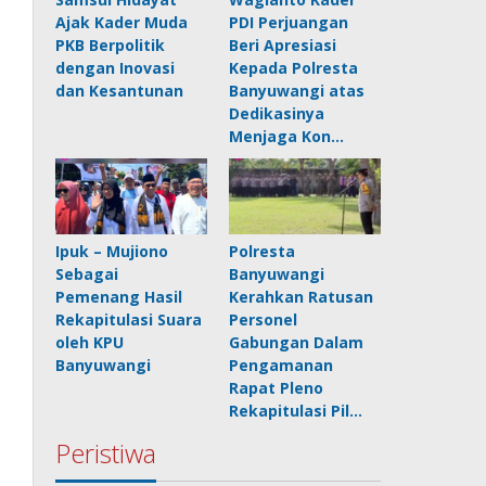
Ajak Kader Muda
PDI Perjuangan
PKB Berpolitik
Beri Apresiasi
dengan Inovasi
Kepada Polresta
dan Kesantunan
Banyuwangi atas
Dedikasinya
Menjaga Kon…
Ipuk – Mujiono
Polresta
Sebagai
Banyuwangi
Pemenang Hasil
Kerahkan Ratusan
Rekapitulasi Suara
Personel
oleh KPU
Gabungan Dalam
Banyuwangi
Pengamanan
Rapat Pleno
Rekapitulasi Pil…
Peristiwa