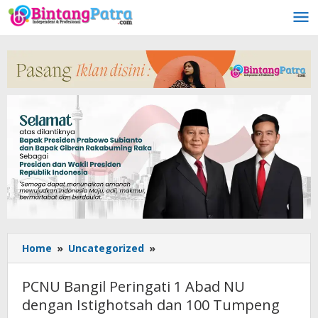
Lewati
ke
konten
Home
»
Uncategorized
»
PCNU
Bangil
Peringati
PCNU Bangil Peringati 1 Abad NU
1
dengan Istighotsah dan 100 Tumpeng
Abad