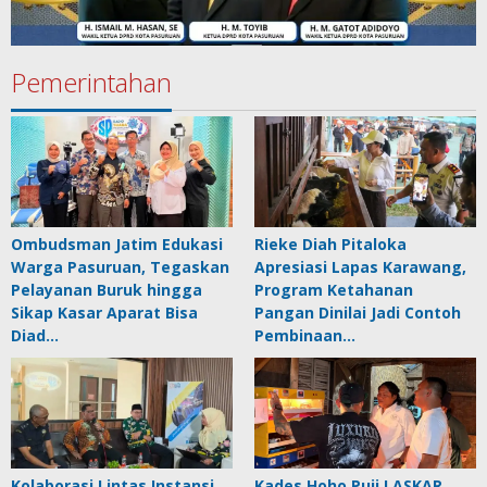
Pemerintahan
Ombudsman Jatim Edukasi
Rieke Diah Pitaloka
Warga Pasuruan, Tegaskan
Apresiasi Lapas Karawang,
Pelayanan Buruk hingga
Program Ketahanan
Sikap Kasar Aparat Bisa
Pangan Dinilai Jadi Contoh
Diad…
Pembinaan…
Kolaborasi Lintas Instansi
Kades Hoho Puji LASKAR