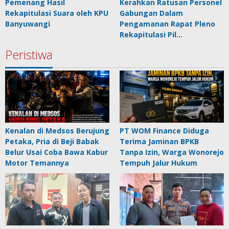
Pemenang Hasil
Kerahkan Ratusan Personel
Rekapitulasi Suara oleh KPU
Gabungan Dalam
Banyuwangi
Pengamanan Rapat Pleno
Rekapitulasi Pil…
Peristiwa
Kenalan di Medsos Berujung
PT WOM Finance Diduga
Petaka, Pria di Beji Babak
Terima Jaminan BPKB
Belur Usai Coba Bawa Kabur
Tanpa Izin, Warga Wonorejo
Motor Temannya
Tempuh Jalur Hukum