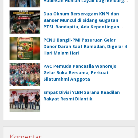
Hadirkan Hunian Layak bagi Keluarga
Hanifah
Dua Oknum Berseragam KNPI dan
Banser Muncul di Sidang Gugatan
PTSL Randupitu, Ada Kepentingan
Apa?
PCNU Bangil-PMI Pasuruan Gelar
Donor Darah Saat Ramadan, Digelar 4
Hari Malam Hari
PAC Pemuda Pancasila Wonorejo
Gelar Buka Bersama, Perkuat
Silaturahmi Anggota
Empat Divisi YLBH Sarana Keadilan
Rakyat Resmi Dilantik
Komentar