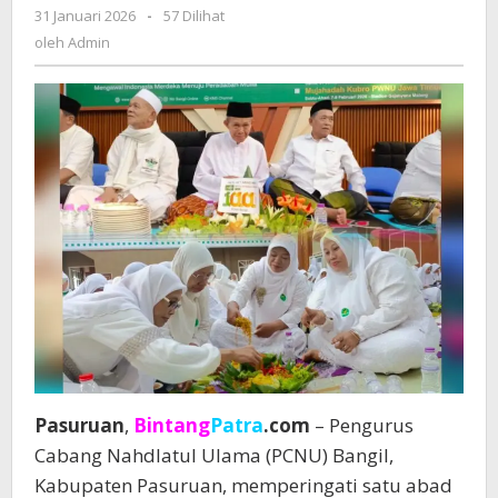
NU
31 Januari 2026
oleh
-
57 Dilihat
dengan
Admin
oleh
Admin
Istighotsah
dan
100
Tumpeng
Pasuruan
,
Bintang
Patra
.com
– Pengurus
Cabang Nahdlatul Ulama (PCNU) Bangil,
Kabupaten Pasuruan, memperingati satu abad