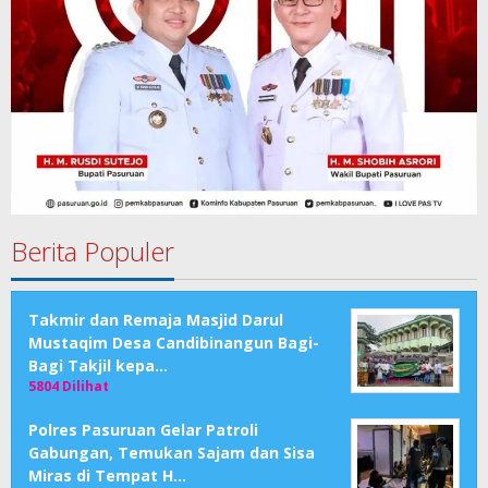
Berita Populer
Takmir dan Remaja Masjid Darul
Mustaqim Desa Candibinangun Bagi-
Bagi Takjil kepa…
5804 Dilihat
Polres Pasuruan Gelar Patroli
Gabungan, Temukan Sajam dan Sisa
Miras di Tempat H…