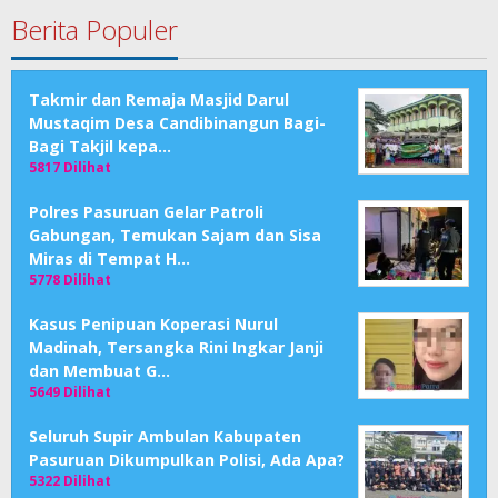
Berita Populer
Takmir dan Remaja Masjid Darul
Mustaqim Desa Candibinangun Bagi-
Bagi Takjil kepa…
5817 Dilihat
Polres Pasuruan Gelar Patroli
Gabungan, Temukan Sajam dan Sisa
Miras di Tempat H…
5778 Dilihat
Kasus Penipuan Koperasi Nurul
Madinah, Tersangka Rini Ingkar Janji
dan Membuat G…
5649 Dilihat
Seluruh Supir Ambulan Kabupaten
Pasuruan Dikumpulkan Polisi, Ada Apa?
5322 Dilihat