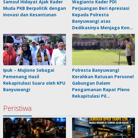
Samsul Hidayat Ajak Kader
Wagianto Kader PDI
Muda PKB Berpolitik dengan
Perjuangan Beri Apresiasi
Inovasi dan Kesantunan
Kepada Polresta
Banyuwangi atas
Dedikasinya Menjaga Kon…
Ipuk – Mujiono Sebagai
Polresta Banyuwangi
Pemenang Hasil
Kerahkan Ratusan Personel
Rekapitulasi Suara oleh KPU
Gabungan Dalam
Banyuwangi
Pengamanan Rapat Pleno
Rekapitulasi Pil…
Peristiwa