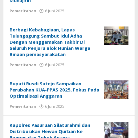
Muhajirin
Pemeritahan
6 Juni 2025
oleh
Admin
Berbagi Kebahagiaan, Lapas
Tulungagung Sambut Idul Adha
Dengan Menggemakan Takbir Di
Seluruh Penjuru Blok Hunian Warga
Binaan pemasyarakatan
Pemeritahan
6 Juni 2025
oleh
Admin
Bupati Rusdi Sutejo Sampaikan
Perubahan KUA-PPAS 2025, Fokus Pada
Optimalisasi Anggaran
Pemeritahan
6 Juni 2025
oleh
Admin
Kapolres Pasuruan Silaturahmi dan
Distribusikan Hewan Qurban ke
Ponpes dan Tokoh Agama