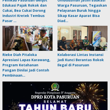
Pemkab Pasuruan Genjot
Ombudsman Jatim Edukasi
Edukasi Pajak Rokok dan
Warga Pasuruan, Tegaskan
Cukai, Bea Cukai Dorong
Pelayanan Buruk hingga
Industri Kretek Tembus
Sikap Kasar Aparat Bisa
Pasar …
Diad…
Rieke Diah Pitaloka
Kolaborasi Lintas Instansi
Apresiasi Lapas Karawang,
Jadi Kunci Berantas Rokok
Program Ketahanan
Ilegal di Pasuruan
Pangan Dinilai Jadi Contoh
Pembinaan…