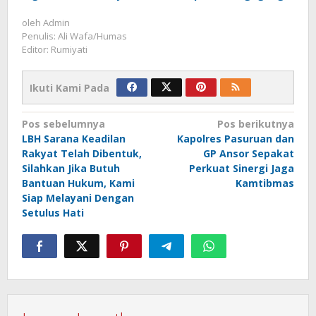
oleh
Admin
Penulis: Ali Wafa/Humas
Editor: Rumiyati
Ikuti Kami Pada
Navigasi
Pos sebelumnya
Pos berikutnya
LBH Sarana Keadilan
Kapolres Pasuruan dan
pos
Rakyat Telah Dibentuk,
GP Ansor Sepakat
Silahkan Jika Butuh
Perkuat Sinergi Jaga
Bantuan Hukum, Kami
Kamtibmas
Siap Melayani Dengan
Setulus Hati