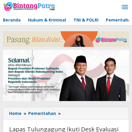
Lewati
ke
konten
Beranda
Hukum & Kriminal
TNI & POLRI
Pemeritaha
Home
»
Pemeritahan
»
Lapas
Tulungagung
Ikuti
Lapas Tulungagung Ikuti Desk Evaluasi
Desk