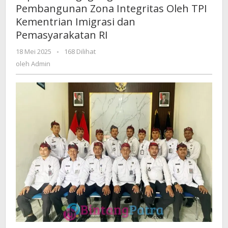
Pembangunan Zona Integritas Oleh TPI
Evaluasi
Kementrian Imigrasi dan
Pembangunan
Zona
Pemasyarakatan RI
Integritas
18 Mei 2025
oleh
-
168 Dilihat
Oleh
Admin
oleh
Admin
TPI
Kementrian
Imigrasi
dan
Pemasyarakatan
RI