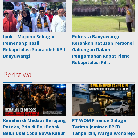
Ipuk – Mujiono Sebagai
Polresta Banyuwangi
Pemenang Hasil
Kerahkan Ratusan Personel
Rekapitulasi Suara oleh KPU
Gabungan Dalam
Banyuwangi
Pengamanan Rapat Pleno
Rekapitulasi Pil…
Peristiwa
Kenalan di Medsos Berujung
PT WOM Finance Diduga
Petaka, Pria di Beji Babak
Terima Jaminan BPKB
Belur Usai Coba Bawa Kabur
Tanpa Izin, Warga Wonorejo