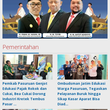
Pemerintahan
Pemkab Pasuruan Genjot
Ombudsman Jatim Edukasi
Edukasi Pajak Rokok dan
Warga Pasuruan, Tegaskan
Cukai, Bea Cukai Dorong
Pelayanan Buruk hingga
Industri Kretek Tembus
Sikap Kasar Aparat Bisa
Pasar …
Diad…