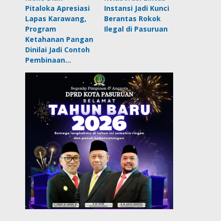
Pitaloka Apresiasi
Instansi Jadi Kunci
Lapas Karawang,
Berantas Rokok
Program
Ilegal di Pasuruan
Ketahanan Pangan
Dinilai Jadi Contoh
Pembinaan…