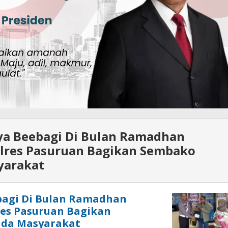
ya Beebagi Di Bulan Ramadhan
olres Pasuruan Bagikan Sembako
yarakat
bagi Di Bulan Ramadhan
res Pasuruan Bagikan
da Masyarakat