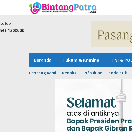
Lewati
ke
konten
tutup
Beranda
Hukum & Kriminal
TNI & POL
Tentang Kami
Redaksi
Info Iklan
Kode Etik