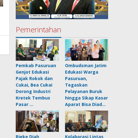
Pemerintahan
Pemkab Pasuruan
Ombudsman Jatim
Genjot Edukasi
Edukasi Warga
Pajak Rokok dan
Pasuruan,
Cukai, Bea Cukai
Tegaskan
Dorong Industri
Pelayanan Buruk
Kretek Tembus
hingga Sikap Kasar
Pasar …
Aparat Bisa Diad…
Rieke Diah
Kolaborasi Lintas