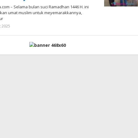
.com – Selama bulan suci Ramadhan 1446 H. ini
kukan umat muslim untuk meyemarakkannya,
ur
t 2025
oleh
Admin