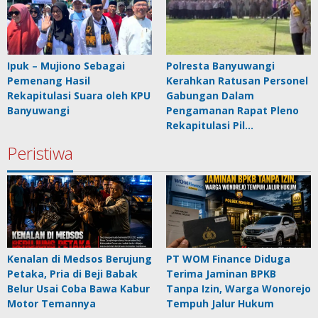
Ipuk – Mujiono Sebagai
Polresta Banyuwangi
Pemenang Hasil
Kerahkan Ratusan Personel
Rekapitulasi Suara oleh KPU
Gabungan Dalam
Banyuwangi
Pengamanan Rapat Pleno
Rekapitulasi Pil…
Peristiwa
Kenalan di Medsos Berujung
PT WOM Finance Diduga
Petaka, Pria di Beji Babak
Terima Jaminan BPKB
Belur Usai Coba Bawa Kabur
Tanpa Izin, Warga Wonorejo
Motor Temannya
Tempuh Jalur Hukum