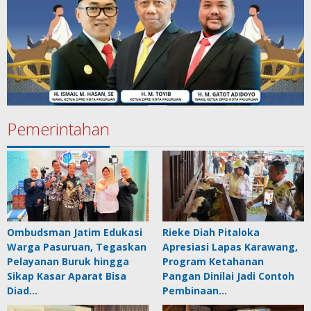
Pemerintahan
Ombudsman Jatim Edukasi
Rieke Diah Pitaloka
Warga Pasuruan, Tegaskan
Apresiasi Lapas Karawang,
Pelayanan Buruk hingga
Program Ketahanan
Sikap Kasar Aparat Bisa
Pangan Dinilai Jadi Contoh
Diad…
Pembinaan…