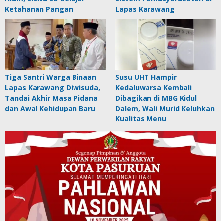
Ketahanan Pangan
Lapas Karawang
Tiga Santri Warga Binaan
Susu UHT Hampir
Lapas Karawang Diwisuda,
Kedaluwarsa Kembali
Tandai Akhir Masa Pidana
Dibagikan di MBG Kidul
dan Awal Kehidupan Baru
Dalem, Wali Murid Keluhkan
Kualitas Menu