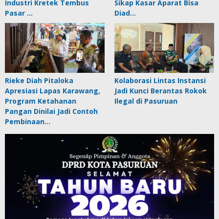
Industri Kretek Tembus
Sikap Kasar Aparat Bisa
Pasar …
Diad…
Rieke Diah Pitaloka
Kolaborasi Lintas Instansi
Apresiasi Lapas Karawang,
Jadi Kunci Berantas Rokok
Program Ketahanan
Ilegal di Pasuruan
Pangan Dinilai Jadi Contoh
Pembinaan…