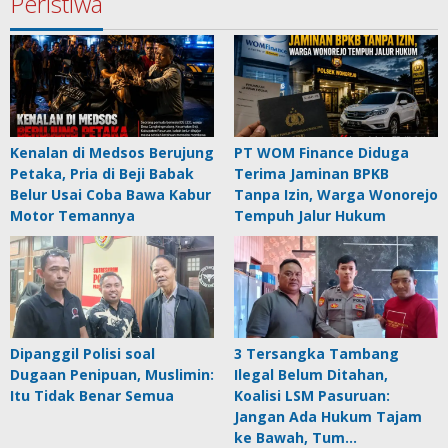
Peristiwa
Kenalan di Medsos Berujung
PT WOM Finance Diduga
Petaka, Pria di Beji Babak
Terima Jaminan BPKB
Belur Usai Coba Bawa Kabur
Tanpa Izin, Warga Wonorejo
Motor Temannya
Tempuh Jalur Hukum
Dipanggil Polisi soal
3 Tersangka Tambang
Dugaan Penipuan, Muslimin:
Ilegal Belum Ditahan,
Itu Tidak Benar Semua
Koalisi LSM Pasuruan:
Jangan Ada Hukum Tajam
ke Bawah, Tum…