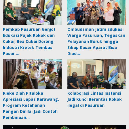
Pemkab Pasuruan Genjot
Ombudsman Jatim Edukasi
Edukasi Pajak Rokok dan
Warga Pasuruan, Tegaskan
Cukai, Bea Cukai Dorong
Pelayanan Buruk hingga
Industri Kretek Tembus
Sikap Kasar Aparat Bisa
Pasar …
Diad…
Rieke Diah Pitaloka
Kolaborasi Lintas Instansi
Apresiasi Lapas Karawang,
Jadi Kunci Berantas Rokok
Program Ketahanan
Ilegal di Pasuruan
Pangan Dinilai Jadi Contoh
Pembinaan…