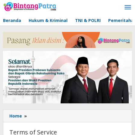
Lewati
ke
konten
Beranda
Hukum & Kriminal
TNI & POLRI
Pemeritaha
Home
»
Terms
of
Service
Terms of Service