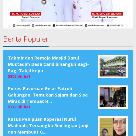
Berita Populer
Takmir dan Remaja Masjid Darul
Mustaqim Desa Candibinangun Bagi-
Bagi Takjil kepa…
5808 Dilihat
Polres Pasuruan Gelar Patroli
Gabungan, Temukan Sajam dan Sisa
Miras di Tempat H…
5778 Dilihat
Kasus Penipuan Koperasi Nurul
Madinah, Tersangka Rini Ingkar Janji
dan Membuat G…