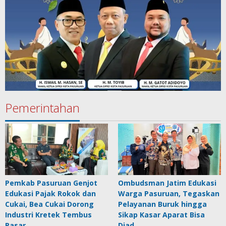
Pemerintahan
Pemkab Pasuruan Genjot
Ombudsman Jatim Edukasi
Edukasi Pajak Rokok dan
Warga Pasuruan, Tegaskan
Cukai, Bea Cukai Dorong
Pelayanan Buruk hingga
Industri Kretek Tembus
Sikap Kasar Aparat Bisa
Pasar …
Diad…