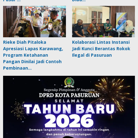
Rieke Diah Pitaloka
Kolaborasi Lintas Instansi
Apresiasi Lapas Karawang,
Jadi Kunci Berantas Rokok
Program Ketahanan
Ilegal di Pasuruan
Pangan Dinilai Jadi Contoh
Pembinaan…