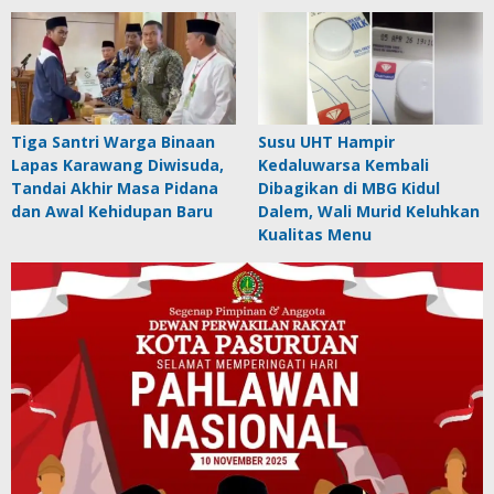
Tiga Santri Warga Binaan
Susu UHT Hampir
Lapas Karawang Diwisuda,
Kedaluwarsa Kembali
Tandai Akhir Masa Pidana
Dibagikan di MBG Kidul
dan Awal Kehidupan Baru
Dalem, Wali Murid Keluhkan
Kualitas Menu