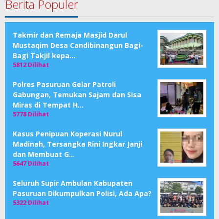
Berita Populer
Takmir dan Remaja Masjid Darul
Mustaqim Desa Candibinangun Bagi-
Bagi Takjil kepa…
5812 Dilihat
Polres Pasuruan Gelar Patroli
Gabungan, Temukan Sajam dan Sisa
Miras di Tempat H…
5778 Dilihat
Kasus Penipuan Koperasi Nurul
Madinah, Tersangka Rini Ingkar Janji
dan Membuat G…
5647 Dilihat
Seluruh Supir Ambulan Kabupaten
Pasuruan Dikumpulkan Polisi, Ada Apa?
5322 Dilihat