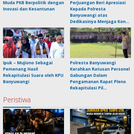
Muda PKB Berpolitik dengan
Perjuangan Beri Apresiasi
Inovasi dan Kesantunan
Kepada Polresta
Banyuwangi atas
Dedikasinya Menjaga Kon…
Ipuk – Mujiono Sebagai
Polresta Banyuwangi
Pemenang Hasil
Kerahkan Ratusan Personel
Rekapitulasi Suara oleh KPU
Gabungan Dalam
Banyuwangi
Pengamanan Rapat Pleno
Rekapitulasi Pil…
Peristiwa